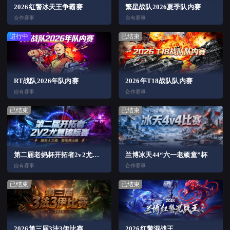
2026红警冰天王争霸赛
繁星战队2026夏季队内赛
合作赛事
自有赛事
进行中
已结束
RT战队2026年队内赛
2026年T18战队队内赛
自有赛事
合作赛事
已结束
已结束
第二届老蚂杯开拓者2v2尤复锦标赛
兰博冰天44“六一老顽童”杯
自有赛事
合作赛事
已结束
已结束
2026第三届3法3伊比赛
2026红警混战王