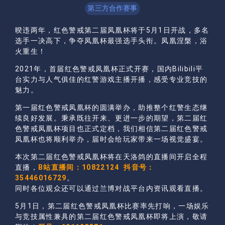
第三方合作赛事
暌违两年，红色警戒第二届凤凰杯将于5月1日开战，多名
选手一决高下，争夺凤凰杯最强选手头衔。凤凰涅槃，浴
火重生！
2021年，首届红色警戒凤凰杯正式开赛，国内Bilibili平
台实力与人气俱佳的红警游戏主播开播，感受专业竞技的
魅力。
第一届红色警戒凤凰杯的圆满举办，助推整个红警生态继
续良好发展。秉承既往开来、更进一步的期望，第二届红
色警戒凤凰杯项目也正式定档，我们相信第二届红色警戒
凤凰杯也将顺利举办，届时会给玩家带来一场视觉盛宴。
本次第二届红色警戒凤凰杯将在天洛鸽的直播间开启全程
直播，
B站直播间：10822124 抖音号：
35446016729
。
同时各位观众还可以通过兰博对战平台内资讯观看直播。
5月1日，第二届红色警戒凤凰杯比赛率先打响，一场娱乐
与竞技属性兼具的第二届红色警戒凤凰杯即将上演，敬请