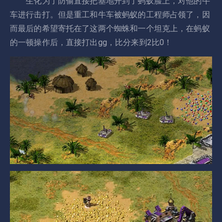
生化为了防偷直接把基地开到了蚂蚁脸上，对他的牛
车进行击打。但是重工和牛车被蚂蚁的工程师占领了，因
而最后的希望寄托在了这两个蜘蛛和一个坦克上，在蚂蚁
的一顿操作后，直接打出gg，比分来到2比0！