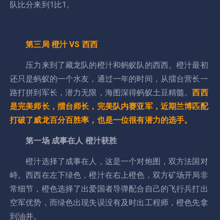
队比分来到1比1。
第三局 橙汁 VS 西西
压力来到了藏龙队的橙汁和蚂蚁队的西西。橙汁最初
还只是蚂蚁的一个水友，通过一年的时间，从擂台营长一
路打拼到军长，潜力无限，海图深得蚂蚁土豆精髓。
西西
是完美师长，擂台师长，完美队内赛亚军，近期兰博匹配
打破了威龙百分百胜率，也是一位很有潜力的选手。
第一场 成事在人 橙汁获胜
橙汁选择了成事在人，这是一个对炮图，双方法国对
峙。西西在左下绿色，橙汁在右上橙色，双方矿场开局非
常细节，橙色选择了出爱国者导弹配合自己的飞行兵打出
空军优势，而绿色出现失误没有及时出工程师，橙色先拿
到油井。