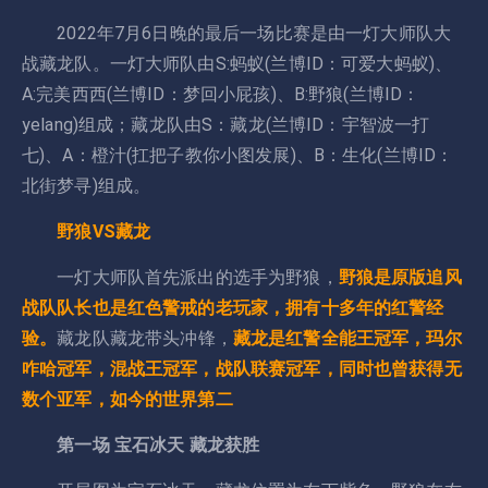
2022年7月6日晚的最后一场比赛是由一灯大师队大
战藏龙队。一灯大师队由S:蚂蚁(兰博ID：可爱大蚂蚁)、
A:完美西西(兰博ID：梦回小屁孩)、B:野狼(兰博ID：
yelang)组成；藏龙队由S：藏龙(兰博ID：宇智波一打
七)、A：橙汁(扛把子教你小图发展)、B：生化(兰博ID：
北街梦寻)组成。
野狼VS藏龙
一灯大师队首先派出的选手为野狼，
野狼是原版追风
战队队长也是红色警戒的老玩家，拥有十多年的红警经
验。
藏龙队藏龙带头冲锋，
藏龙是红警全能王冠军，玛尔
咋哈冠军，混战王冠军，战队联赛冠军，同时也曾获得无
数个亚军，如今的世界第二
第一场 宝石冰天 藏龙获胜