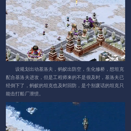
设规划出动基洛夫，蚂蚁出防空，生化修桥，想坦克
配合基洛夫进攻，但是工程师来的不是很及时，基洛夫已
经倒下了，蚂蚁的坦克也及时回防，是个别废话的坦克只
能击打船厂泄愤。