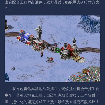
出狗配合工程师占油井，双方暴兵，蚂蚁军犬矿咬对方大
兵。
双方起雷达卖基地殊死搏斗，蚂蚁抓住机会击打生化
牛车，吸引其坦克上前，自己坦克细节后拉，三个辐射一
坐，把生化的坦克烫成了大残！最终残血坦克不敌蚂蚁主