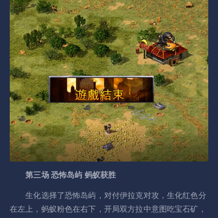
第三场 恐怖岛屿 蚂蚁获胜
生化选择了恐怖岛屿，对付伊拉克对攻，生化红色分
在左上，蚂蚁粉色在右下，开局双方拉中意图吃宝石矿，