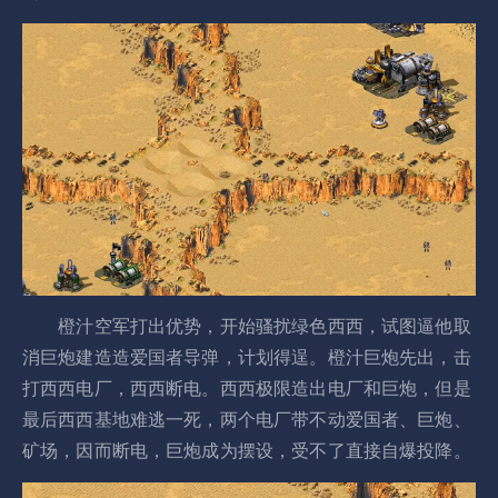
橙汁空军打出优势，开始骚扰绿色西西，试图逼他取
消巨炮建造造爱国者导弹，计划得逞。橙汁巨炮先出，击
打西西电厂，西西断电。西西极限造出电厂和巨炮，但是
最后西西基地难逃一死，两个电厂带不动爱国者、巨炮、
矿场，因而断电，巨炮成为摆设，受不了直接自爆投降。