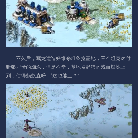
不久后，藏龙建造好维修准备拉基地，三个坦克对付
野狼埋伏的蜘蛛，但是不幸，基地被野狼的残血蜘蛛上
到，使得蚂蚁直呼：“这也能上？”