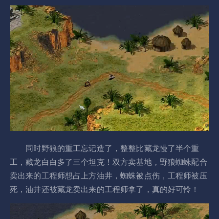
同时野狼的重工忘记造了，整整比藏龙慢了半个重
工，藏龙白白多了三个坦克！双方卖基地，野狼蜘蛛配合
卖出来的工程师想占上方油井，蜘蛛被点伤，工程师被压
死，油井还被藏龙卖出来的工程师拿了，真的好可怜！