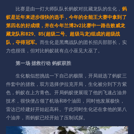
比赛是由一灯大师队队长蚂蚁对抗藏龙队的生化，
蚂
蚁是近年来进步很快的选手，今年的全能王大赛中拿到了
第四名的好成绩，并在今年兰博2v2比赛中一路击败威龙
藏龙队和829、85(超级二号、超级马龙)组成的超级战
队，夺得冠军。
而生化是黑鹰战队的团长招兵部部长，实
力也很强，但对比蚂蚁就有点小巫见大巫了。
第一场 拯救行动 蚂蚁获胜
生化貌似想挑战一下自己的极限，开局就选了蚂蚁三
件套中的拯救，双方选择伊拉克开局，生化被分到下方紫
色，蚂蚁在上方青色。开局蚂蚁便展现了他的飞速占油井
技术，很快便占领了机场和8个油田，同时他发展极快，
雷达已经建好开始起高科。于此同时生化还在拿他的第八
个油井，而蚂蚁已经开始了压制试探。