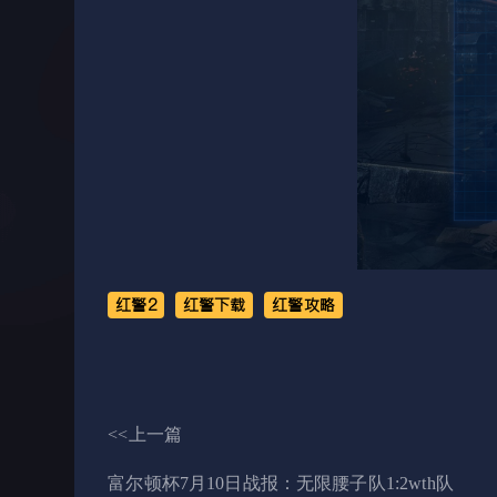
红警2
红警下载
红警攻略
<<上一篇
富尔顿杯7月10日战报：无限腰子队1:2wth队