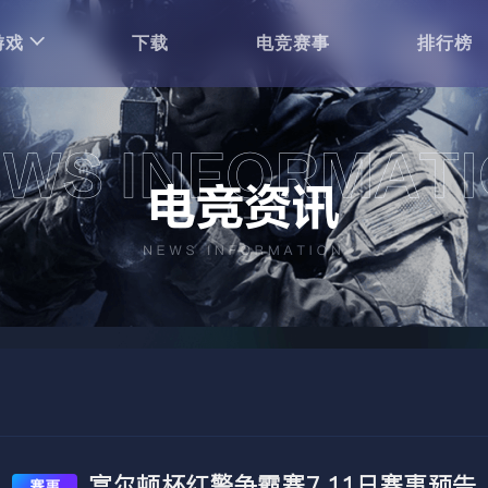
游戏
下载
电竞赛事
排行榜
富尔顿杯红警争霸赛7.11日赛事预告
赛事