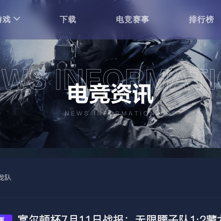
游戏
下载
电竞赛事
排行榜
龙队
富尔顿杯7月11日战报：无限腰子队1:2藏
事