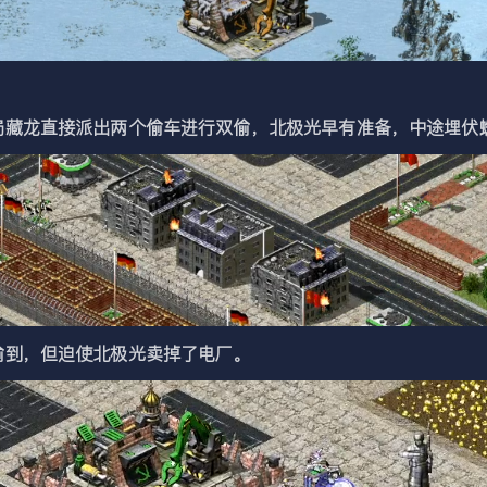
藏龙直接派出两个偷车进行双偷，北极光早有准备，中途埋伏
到，但迫使北极光卖掉了电厂。