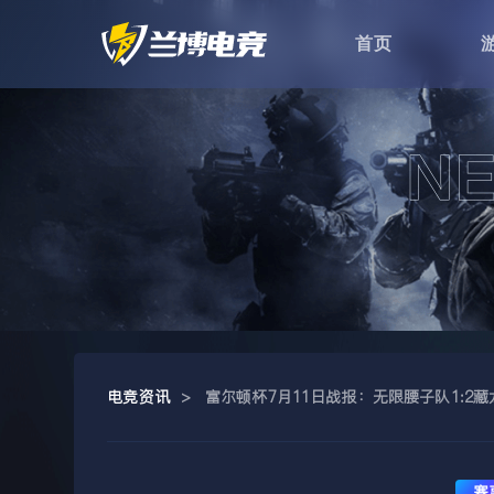
首页
电竞资讯
>
富尔顿杯7月11日战报：无限腰子队1:2藏
赛