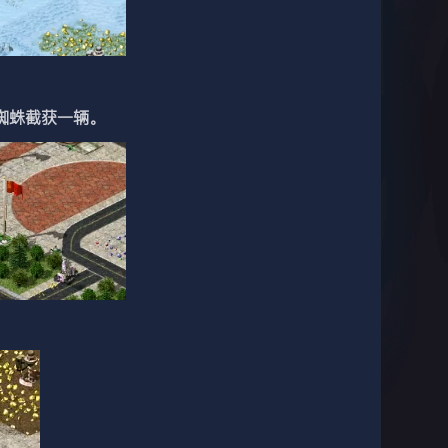
蜘蛛截获一辆。