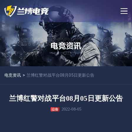
电竞资讯
>
兰博红警对战平台08月05日更新公告
兰博红警对战平台08月05日更新公告
2022-08-05
公告