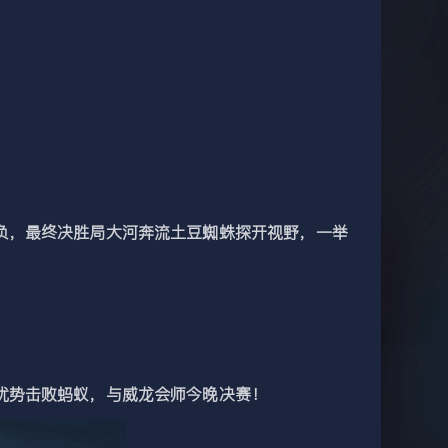
，最终决胜局大河奔流土豆蜘蛛探开视野，一举
优势击败蚂蚁，与威龙会师今晚决赛！