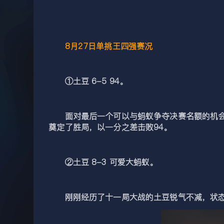
8月27日单挑王四强赛况
①土豆 6-5 94。
面对最后一个可以与蚂蚁争夺决赛名额的机会，
奠定了胜局，以一分之差击败94。
②土豆 8-3 可爱大蚂蚁。
刚刚经历了十一局大战的土豆锐气不减，状态火