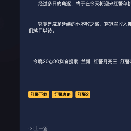
经过多日的角逐，终于在今天将迎来红警单挑王决
究竟是威龙延续的他不败之路，将冠军收入囊中
们拭目以待。
今晚20点30抖音搜索 兰博 红警月亮三 红警
红警下载
红警攻略
红警2
<<上一篇