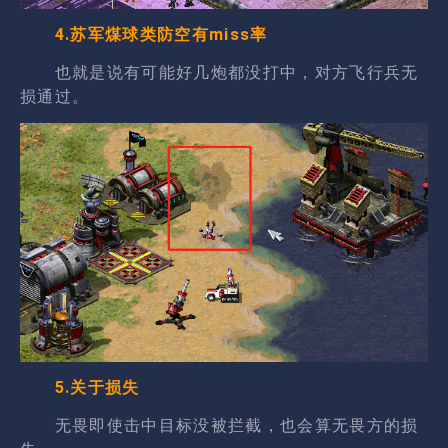
4.苏军煤球类防空有miss率
也就是说有可能好几炮都没打中，对方飞行兵无
损通过。
5.关于损失
无畏即使击中目标没被拦截，也会算无畏方的损