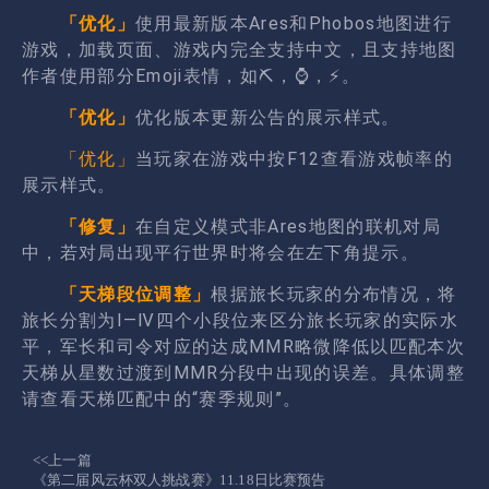
「优化」
使用最新版本Ares和Phobos地图进行
游戏，加载页面、游戏内完全支持中文，且支持地图
作者使用部分Emoji表情，如⛏，⌚，⚡。
「优化」
优化版本更新公告的展示样式。
「优化」
当玩家在游戏中按F12查看游戏帧率的
展示样式。
「修复」
在自定义模式非Ares地图的联机对局
中，若对局出现平行世界时将会在左下角提示。
「天梯段位调整」
根据旅长玩家的分布情况，将
旅长分割为Ⅰ—Ⅳ四个小段位来区分旅长玩家的实际水
平，军长和司令对应的达成MMR略微降低以匹配本次
天梯从星数过渡到MMR分段中出现的误差。具体调整
请查看天梯匹配中的“赛季规则”。
<<上一篇
《第二届风云杯双人挑战赛》11.18日比赛预告