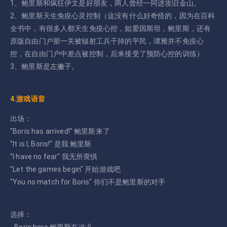
1、鲍里斯和疯狂伊文是好朋友，两人曾经一同进攻旧金山。
2、鲍里斯天生免疫心灵控制（这没有什么好奇怪的，因为在百科
全书中，有很多人都天生免疫心控，如爱因斯坦，鲍里斯，还有
原版自由门户那一关被辐射工兵干掉的平民，谭雅并不免疫心
控，在自由门户中差点被控制，后来接受了预防心控的训练）
3、鲍里斯是左撇子。
4.游戏语音
出场：
"Boris has arrived!" 鲍里斯来了
"It is I, Boris!" 是我 鲍里斯
"I have no fear" 我无所畏惧
"Let the games begin" 开始游戏吧
"You no match for Boris" 你们不是鲍里斯的对手
选择：