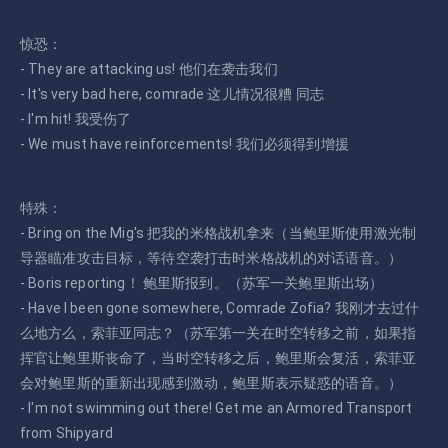
惊恐：
- They are attacking us! 他们在袭击我们
- It's very bad here, comrade 这儿情况很糟 同志
- I'm hit! 我受伤了
- We must have reinforcements! 我们必须得到增援
特殊：
- Bring on the Mig's 把我的米格战机拿来（当鲍里斯使用激光制
导器瞄准攻击目标，等待空袭打击时米格战机的对话语音。）
- Boris reporting！ 鲍里斯报到。（苏军一关鲍里斯出场）
- Have I been gone somewhere, Comrade Zofia? 我刚才去过什
么地方么，索菲亚同志？（苏军第一关在时空转移之前，如果指
挥官让鲍里斯丧命了，当时空转移之后，鲍里斯会复活，索菲亚
会对鲍里斯的重新出现感到激动，鲍里斯表示疑惑的语音。）
- I'm not swimming out there! Get me an Armored Transport
from Shipyard