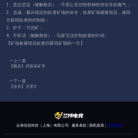
1、意志坚定（被解救后）：不受心灵控制和神经突击车的毒气；
2、忠诚：服从指定的奴隶矿场的命令，奴隶矿场被摧毁后，摧毁
方获得奴隶的控制权；
3、铲子：可挖矿；
4、不听话（被解救前）：玩家无法控制奴隶的行动。
【矿场被摧毁后奴隶归摧毁矿场的一方】
<<上一篇
【载具】武装采矿车
>>下一篇
【步兵】尤里X
众渔信息科技（上海）有限公司
服务条款 | 隐私政策 |
营业执照