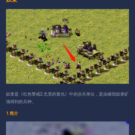
奴隶是《红色警戒2:尤里的复仇》中的步兵单位，是由摧毁奴隶矿
场得到的兵种。
1.简介