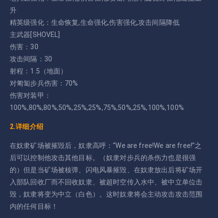
升
精英级强化：生命恢复,生命强化,伤害强化,攻击间隔降低
主武器[SHOVEL]
伤害：30
攻击间隔：30
射程：1.5（地面）
对匍匐步兵伤害：70%
伤害对装甲：
100%,80%,80%,50%,25%,25%,75%,50%,25%,100%,100%
2.详细介绍
在奴隶矿场被摧毁后，奴隶高呼：“We are free!We are free!”之
后可以控制他攻击其他目标。（奴隶对步兵的杀伤力也是很强
的）但是当矿场被核弹、闪电风暴摧毁、在奴隶放出后将矿场开
入部队回收厂而不回收奴隶、被超时空传入水中、被中立单位击
毁，奴隶将变为中立（白色）。这时奴隶将会主动攻击攻击范围
内的任何目标！