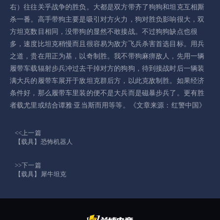
右）往往关乎战争的胜负。大都是双方带齐了狗狗和坦克互相厮
杀一番。高手带狗主要是吸引对方火力，狗对胜负影响很大，双
方坦克数目相同，没带狗的显然不敢接战。不过狗狗缺点也很
多，速度比坦克稍慢而且很容易为敌方飞兵杀害首选目标。用兵
之道，贵在用正为基，以奇制胜。我不带狗麻痹敌人，先用一辆
履带车载辐射步兵冲过去干掉对方的狗狗，待到接战时后一辆装
满大兵的履带车展开于敌坦克群后方，以此克敌制胜。如果经济
条件好，那么履带车里装的便不是大兵而是磁暴步兵了。更有胜
者载尤里或结合谭雅·亚当斯而用等等。《文章来源：红警中国》
<<上一篇
【载具】恐怖机器人
>>下一篇
【载具】犀牛坦克