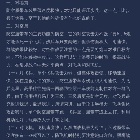
一、对地篇
防空履带车装甲薄速度极快，对地只能碾压步兵。这一点上比步
兵车为强，至于其他的的确没有什么好说的了。
二、对空篇
防空履带车的主要功能为防空，它的对空攻击力不强（要5，6炮
才能杀死一个飞兵，步兵车只要两炮）但杀伤面积大，射速快。
群战效果比较好。对空作战要注意的一点是要将炮口对准目标方
向，不能在移动中攻击。这样可以防止浪费开炮时间，提高战斗
力。在常规战争中无外乎两点，对飞兵和对飞机。
（一）对飞兵。单个飞兵攻击力弱，但整体攻击强，移动速度
快，实在是很可怕的东西，防空履带车杀伤面积大射速快，为飞
兵克星。高手往往凭借一两辆防空履带车便能克制住对方一群飞
兵，由于价廉很容易升为三级。三级后更是防空无敌。对飞兵讲
究敌进我退，敌退我进，所谓闪进。由于攻击半径大，飞兵集体
攻击我时，单个防空履带车跑，飞兵退，履带车追上去打。利用
机动性好，玩弄敌人于手掌之间。
（二）对飞机。飞机速度快，以黑鹰战机最为可怕，不过履带车
便宜多造一些就可以了，防飞机时特别要注意炮口方向。黑鹰战