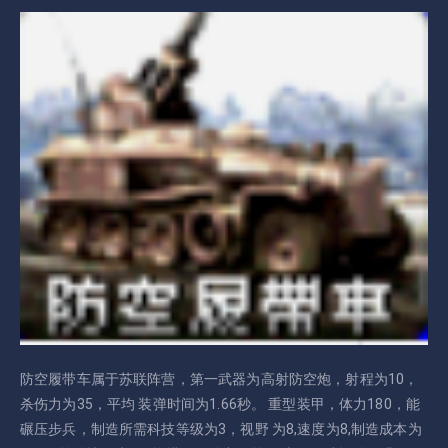
防空履带车属于苏联阵营，第一武器为高射防空炮，射程为10，
杀伤力为35，平均 装弹时间为1.66秒。 重型装甲，体力180，能
碾压步兵，制造所需科技等级为3，视野 为8,速度为8,制造成本为