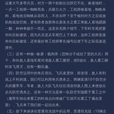
运量大可多带兵员，对方一两个机枪往往防它不住。偷基地时，
一兵一工程师一蜘蛛而矣，兵吸引火力，工程师偷基地，蜘蛛杀
狗，基地收后蜘蛛从容而入，不亦乐呼？至于偷到对方之后或放
机枪或放巨炮，更有胜者放那将出基洛夫之重工将敌人基地蹂躏
一翻，种种卑鄙不一而足。这里补充两个细节，下车时车尾把要
对向目标建筑，因为兵员是从车尾巴上下来的，这样工程师直接
奔向目标建筑，还有最好将工程师事先编号以便下车之际迅速选
择作。
（三）还有一种偷--偷袭：载肉弹（恐怖分子或挂了雷的大兵）两
个，奔向敌人基地车尾对准敌人重工腰部，按D放出，敌人重工瞬
时灰飞湮灭，别有一翻乐趣。
（四）防空运用中的奇兵突出。飞兵速度快，群攻强，敌人有利
就上不利则逃，我们可以利用奇兵诱杀之。两辆装满10个防空步
兵的履带车，等者，敌人大队飞兵往往强攻待敌人围上来便放出
步兵防空诱杀之。还有一种方法是将一队防空车隐匿于重工之中
（履带车快出来重工的时候点向维修厂它就不出重工了藏在里
面），飞兵来了我们就一起拉出来。
（五）接下来谈谈在普通坦克战中的运用，普通坦克战（15辆左