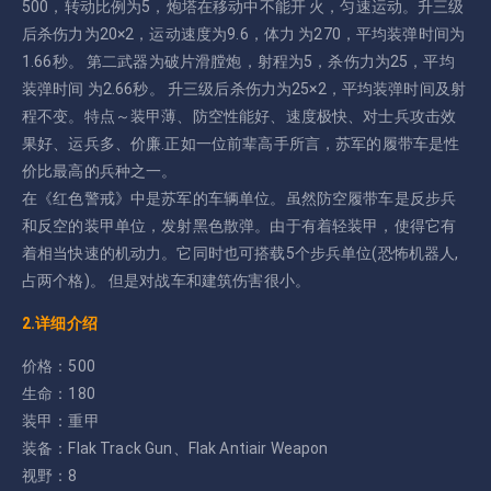
500，转动比例为5，炮塔在移动中不能开 火，匀速运动。升三级
后杀伤力为20×2，运动速度为9.6，体力 为270，平均装弹时间为
1.66秒。 第二武器为破片滑膛炮，射程为5，杀伤力为25，平均
装弹时间 为2.66秒。 升三级后杀伤力为25×2，平均装弹时间及射
程不变。特点～装甲薄、防空性能好、速度极快、对士兵攻击效
果好、运兵多、价廉.正如一位前辈高手所言，苏军的履带车是性
价比最高的兵种之一。
在《红色警戒》中是苏军的车辆单位。虽然防空履带车是反步兵
和反空的装甲单位，发射黑色散弹。由于有着轻装甲，使得它有
着相当快速的机动力。它同时也可搭载5个步兵单位(恐怖机器人,
占两个格)。 但是对战车和建筑伤害很小。
2.详细介绍
价格：500
生命：180
装甲：重甲
装备：Flak Track Gun、Flak Antiair Weapon
视野：8