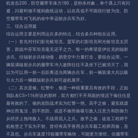
机攻击200，防空履带车体力180，是秒杀对象，单个遇上只有闪
避，闪避时做不规则曲线运动，以在高低不平路段行驶为佳。防
空履带车对飞机的命中率远较步兵车为好。
三、综合运用篇
综合运用主要是利用运兵多的特点，结合多兵种组合运用。
（一）首先对付幻影光棱坦克。盟军的幻影坦克和光棱坦克太厉
害，群战中苏军坦克毫无还手之力。唯一的希望是伊拉克的辐射
步兵。但辐射步兵移动慢，易受空中力量打击，要组合运用。一
辆装满辐射步兵的履带车冲入敌阵往往不及坐下已被消灭了，我
以为可以用一前一后距离适当两辆步兵车，前一辆装满大兵以吸
引火力后一辆载辐射步兵则可趁机展开。
（二）其次是偷。红警中，偷是一种很重要且有效的手段，正如
我队友CS=116所说的那样，双方都打不开局面的情况下偷往往是
最有效的了。偷的攻防战术实为红警一绝。高手之偷，避实就虚
神出而鬼没，防不胜防。或是不偷而偷吸引敌人注意力和防御力
从经济上拖垮敌人。不战而屈人之兵。敌手之偷，徒送工程师于
机枪堡之下实为不智。曾经有高手善用步兵车载工程师而偷，吾
不及也。步兵车速度10较履带车略快，可能更方便些。但履带车