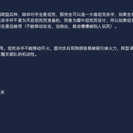
助型兵种，除非对手全是坦克，那完全可以造一大堆坦克杀手，如果全是
杀手并不是为天启坦克而准备的，而是为犀牛坦克而设计，所以如果坦克
实在是没啥用（不能移动攻击，没炮台，就会慢慢被别人玩死）。
人用。坦克杀手不能移动开火，面对步兵和狗很容易被吸引掉火力，阵型
累整支部队的机动性。
这关