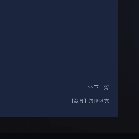
>>下一篇
【载具】遥控坦克