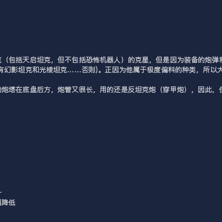
克（包括天启坦克，但不包括恐怖机器人）的克星，但是因为装备的炮弹
有幻影坦克和光棱坦克……否则)。正因为他属于极度偏科的种类，所以
的炮塔在底盘后方，炮管又很长，用的还是反坦克炮（穿甲炮），因此，
升
隔降低