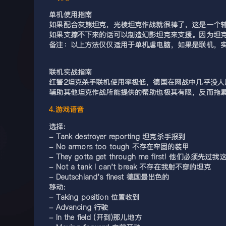
单机使用指南
如果配合灰熊坦克，光棱坦克作战就很棒了，这是一个辅
如果支撑不下来的话可以制造幻影坦克来支援。因为坦克
备注：以上方法仅仅适用于单机虐电脑，如果是联机，
联机实战指南
红警2坦克杀手联机使用率极低，德国在网战中几乎没
辅助其他坦克作战所能提供的帮助也极其有限，反而拖
4.游戏语音
选择:
- Tank destroyer reporting 坦克杀手报到
- No armors too tough 不存在牢固的装甲
- They gotta get through me first! 他们必须先过我
- Not a tank I can't break 不存在我射不穿的坦克
- Deutschland's finest 德国最出色的
移动:
- Taking position 位置收到
- Advancing 行驶
- In the field (开到)那儿地方