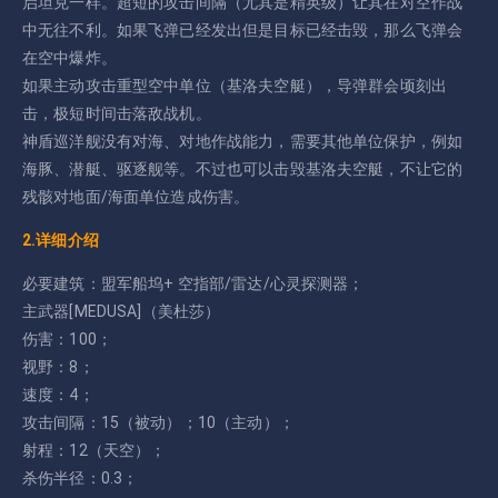
启坦克一样。超短的攻击间隔（尤其是精英级）让其在对空作战
中无往不利。如果飞弹已经发出但是目标已经击毁，那么飞弹会
在空中爆炸。
如果主动攻击重型空中单位（基洛夫空艇），导弹群会顷刻出
击，极短时间击落敌战机。
神盾巡洋舰没有对海、对地作战能力，需要其他单位保护，例如
海豚、潜艇、驱逐舰等。不过也可以击毁基洛夫空艇，不让它的
残骸对地面/海面单位造成伤害。
2.详细介绍
必要建筑：盟军船坞+ 空指部/雷达/心灵探测器；
主武器[MEDUSA]（美杜莎）
伤害：100；
视野：8；
速度：4；
攻击间隔：15（被动）；10（主动）；
射程：12（天空）；
杀伤半径：0.3；