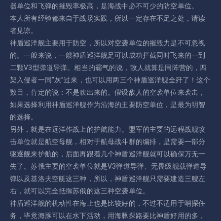
器单位和飞弹的摧毁率极高，是海战中必不可少的防空单位。
本人所有经验都来自于战场实践，所以一定存在不足之处，请读
者见谅。
神盾巡洋舰主要用于防空，所以对空袭单位的摧毁力是不可忽视
的。一般来说，一艘神盾巡洋舰足可以成功拦截同时飞来的一到
二颗V3型弹道导弹。相当的霸气的说，敌人就算是同阵营的，四
架入侵者一同“灰”过来，也可以用两三个神盾巡洋舰全歼了！这个
数目，肯定的说：不是吹出来的。假设敌人的空袭单位来袭击，
如果选择利用神盾巡洋舰作为沿海的主要防空单位，是最为明智
的选择。
另外，就是在远洋作战上的护航能力。盟军的主要的远程战舰攻
击单位就是航空母舰，相对于航母战斗群的编排，是需要一部分
驱逐舰来护航的，后面再跟着几个神盾巡洋舰就可以确保万无一
失了。苏俄主要的空袭单位就是V3弹道导弹、无畏级舰载弹道导
弹以及基洛夫空艇这三种，所以，神盾巡洋舰只需要建造三艘左
右，就可以完全抵御苏俄的这三种空袭单位。
神盾巡洋舰的机动性在海上也是比较好的，不过不适用于哨探任
务，毕竟海豚可以在水下活动，用海豚探路要比神盾好用的多，