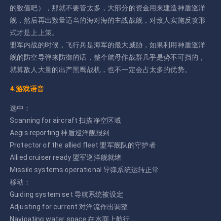
的数值吧），那就不要管太多，大部分的资金用来建造神盾巡洋
舰，然后再出数量适当的海对海的主战战舰，对敌人实施反攻形
式才是上上策。
盟军内战的时候，飞行兵是海军的最大威胁，如果利用神盾巡洋
舰的防空导弹来防御的话，整个航母作战群几乎是势不可挡的，
就算敌人大量的出产黑鹰战机，也不一定会占太多的优势。
4.游戏语音
选中：
Scanning for aircraft 扫描净空区域
Aegis reporting 神盾巡洋舰报到
Protector of the allied fleet 盟军舰队的守护者
Allied cruiser ready 盟军巡洋舰就绪
Missile systems operational 导弹系统运转正常
移动：
Guiding system set 导航系统被设定
Adjusting for current 对洋流作出调整
Navigating water space 在水面上航行