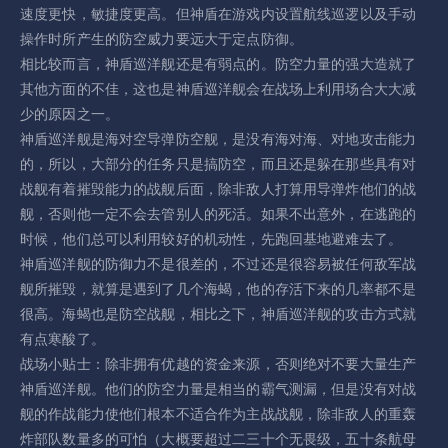
速度更快，敏捷度更高。但神盾在游戏内设置航线巡逻以及手动
操作时所产生的防空威力要远大于定点防御。
相比较而言，神盾巡洋舰还是有弱点的。防空力量的强大造就了
其他方面的不佳，这也是神盾巡洋舰会在战场上利用场合大大减
少的原因之一。
神盾巡洋舰是海对空导弹防空舰，是没有海对海、对地攻击能力
的，所以，大部分的任务只是搞防空，而且还是躲在那些具有对
战舰有着摧毁能力的战舰后面，除非敌人打算用导弹炸他们的战
舰，否则他一定不会去管别人的死活。如果不出意外，在逃跑的
时候，他们总可以利用较好的机动性，先跑回基地避难去了。
神盾巡洋舰的防御力不是很差的，不过还是很容易被任何敌军战
舰所摧毁，就算是遇到了几个海蝎，他的存活下来的几率都不是
很高。海蝎也是防空战舰，相比之下，神盾巡洋舰的攻击方式就
有点寒酸了。
战场小贴士：除非拥有优越的资金来源，否则绝对不要大量生产
神盾巡洋舰。他们的防空力量是相当的霸气测漏，但是没有对战
舰的作战能力使他们根本不适合作为主战战舰，除非敌人的重轰
炸部队数量多的可怕（大概要超过二三十个无畏级，五十条航母