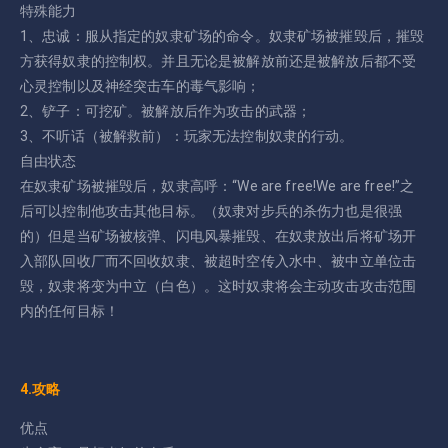
特殊能力
1、忠诚：服从指定的奴隶矿场的命令。奴隶矿场被摧毁后，摧毁
方获得奴隶的控制权。并且无论是被解放前还是被解放后都不受
心灵控制以及神经突击车的毒气影响；
2、铲子：可挖矿。被解放后作为攻击的武器；
3、不听话（被解救前）：玩家无法控制奴隶的行动。
自由状态
在奴隶矿场被摧毁后，奴隶高呼：“We are free!We are free!”之
后可以控制他攻击其他目标。（奴隶对步兵的杀伤力也是很强
的）但是当矿场被核弹、闪电风暴摧毁、在奴隶放出后将矿场开
入部队回收厂而不回收奴隶、被超时空传入水中、被中立单位击
毁，奴隶将变为中立（白色）。这时奴隶将会主动攻击攻击范围
内的任何目标！
4.攻略
优点