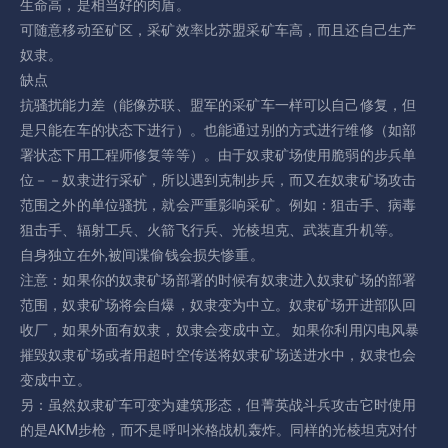
生命高，是相当好的肉盾。
可随意移动至矿区，采矿效率比苏盟采矿车高，而且还自己生产
奴隶。
缺点
抗骚扰能力差（能像苏联、盟军的采矿车一样可以自己修复，但
是只能在车的状态下进行）。也能通过别的方式进行维修（如部
署状态下用工程师修复等等）。由于奴隶矿场使用脆弱的步兵单
位－－奴隶进行采矿，所以遇到克制步兵，而又在奴隶矿场攻击
范围之外的单位骚扰，就会严重影响采矿。例如：狙击手、病毒
狙击手、辐射工兵、火箭飞行兵、光棱坦克、武装直升机等。
自身独立在外,被间谍偷钱会损失惨重。
注意：如果你的奴隶矿场部署的时候有奴隶进入奴隶矿场的部署
范围，奴隶矿场将会自爆，奴隶变为中立。奴隶矿场开进部队回
收厂，如果外面有奴隶，奴隶会变成中立。 如果你利用闪电风暴
摧毁奴隶矿场或者用超时空传送将奴隶矿场送进水中，奴隶也会
变成中立。
另：虽然奴隶矿车可变为建筑形态，但菁英战斗兵攻击它时使用
的是AKM步枪，而不是呼叫米格战机轰炸。同样的光棱坦克对付