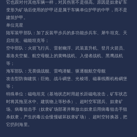
它也跟对付其他车辆一样，对其伤害不是很高。原因是奴隶矿车
变形为矿场后使用的护甲还是属于车辆单位护甲的中甲，而不是
建筑护甲。
单位克星
陆军装甲部队：加了反装甲步兵的多功能步兵车、犀牛坦克、天
启坦克、磁能坦克等；
空中部队：火箭飞行兵、雷射幽浮、武装直升机、登月火箭员、
基洛夫空艇、航空母舰上的黄蜂战机、入侵者战机、黑鹰战机
等；
海军部队：无畏级战舰、雷鸣潜艇、驱逐舰航空母舰
攻击型防御建筑：巨炮、战斗碉堡、光棱塔、磁暴线圈机枪碉堡
等；
特殊单位：磁电坦克（基地状态时用超长距磁电攻击，矿车状态
时将其拖至水中、建筑物上等秒杀）、超时空军团兵、奴隶矿
场、病毒狙击手（奴隶矿场部署并释放出奴隶后用病毒狙击手狙
杀奴隶，产生的毒云会慢慢破坏奴隶矿场）、超时空转换器，把
它扔到海里。