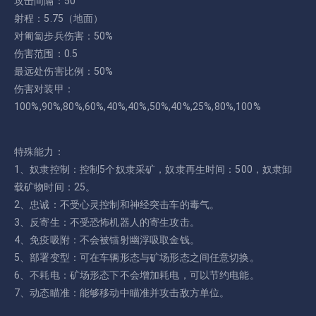
攻击间隔：50
射程：5.75（地面）
对匍匐步兵伤害：50%
伤害范围：0.5
最远处伤害比例：50%
伤害对装甲：
100%,90%,80%,60%,40%,40%,50%,40%,25%,80%,100%
特殊能力：
1、奴隶控制：控制5个奴隶采矿，奴隶再生时间：500，奴隶卸
载矿物时间：25。
2、忠诚：不受心灵控制和神经突击车的毒气。
3、反寄生：不受恐怖机器人的寄生攻击。
4、免疫吸附：不会被镭射幽浮吸取金钱。
5、部署变型：可在车辆形态与矿场形态之间任意切换。
6、不耗电：矿场形态下不会增加耗电，可以节约电能。
7、动态瞄准：能够移动中瞄准并攻击敌方单位。