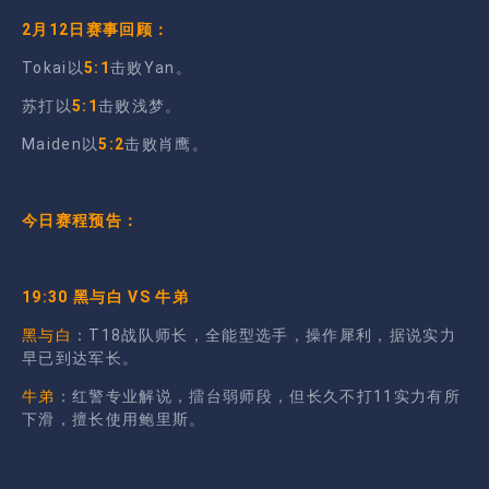
2月12日赛事回顾：
Tokai以
5:1
击败Yan。
苏打以
5:1
击败浅梦。
Maiden以
5:2
击败肖鹰。
今日赛程预告：
19:30 黑与白 VS 牛弟
黑与白
：T18战队师长，全能型选手，操作犀利，据说实力
早已到达军长。
牛弟
：红警专业解说，擂台弱师段，但长久不打11实力有所
下滑，擅长使用鲍里斯。