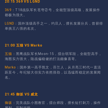
20:15 369 VS LGND
369
：T18战队军长苍穹②号，全能型顶级高嗅，发展操作
都极为强大。
LGND
：国外顶级高手之一，约旦人，擅长发展分兵，曾获得
单挑王八强的名次。
21:00 五猫 VS Marko
五猫
：黑鹰战队军长Moon-15，擂台弱军段，全能型高手，
海图实力强大，陆战偏稳健的打法颇像喜哥。
Marko
：国外第一高手凯文，芬兰人，从月亮三时代一直活
跃至今，年纪较大但实力依然强劲，以迅猛而稳定的发展闻
名。
21:45 御坂 VS 威龙
御坂
：完美战队小图教官，擂台师段，擅长短打刺刀，操作
犀利，压制凶狠。