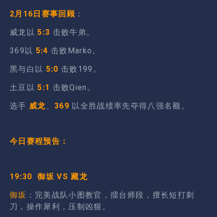
2月16日赛事回顾
：
威龙以
5:3
击败牛弟。
369以
5:4
击败Marko。
黑与白以
5:0
击败199。
土豆以
5:1
击败Qien。
选手
威龙
、
3
69
以全胜战绩率先夺得八强名额。
今日赛程预告：
19:30 御坂 VS 藏龙
御坂
：完美战队小图教官，擂台师段，擅长短打刺
刀，操作犀利，压制凶狠。