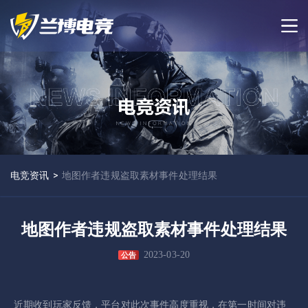
电竞资讯
>
地图作者违规盗取素材事件处理结果
地图作者违规盗取素材事件处理结果
2023-03-20
公告
近期收到玩家反馈，平台对此次事件高度重视，在第一时间对违