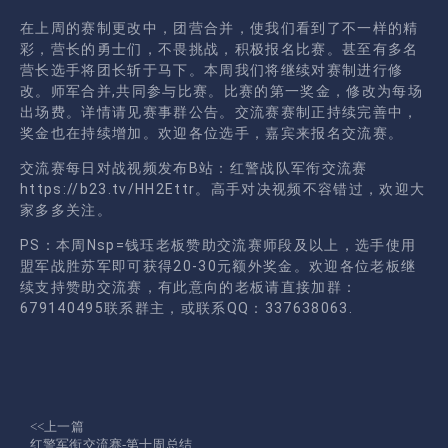
在上周的赛制更改中，团营合并，使我们看到了不一样的精
彩，营长的勇士们，不畏挑战，积极报名比赛。甚至有多名
营长选手将团长斩于马下。本周我们将继续对赛制进行修
改。师军合并,共同参与比赛。比赛的第一奖金，修改为每场
出场费。详情请见赛事群公告。交流赛赛制正持续完善中，
奖金也在持续增加。欢迎各位选手，嘉宾来报名交流赛。
交流赛每日对战视频发布B站：红警战队军衔交流赛
https://b23.tv/HH2Ettr。高手对决视频不容错过，欢迎大
家多多关注。
PS：本周Nsp=钱珏老板赞助交流赛师段及以上，选手使用
盟军战胜苏军即可获得20-30元额外奖金。欢迎各位老板继
续支持赞助交流赛，有此意向的老板请直接加群：
679140495联系群主，或联系QQ：337638063.
<<上一篇
红警军衔交流赛-第十周总结