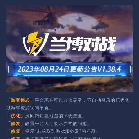
「游客模式」
平台现在可以自动登录，不自动登录的玩家将
以游客模式访问平台。
「优化」
房间内切换地图的下载进度。
「修复」
静置平台大厅显示异常的问题。
「修复」
提示"未获取到游戏服务器"的问题。
「修复」
点击邀请好友按钮客户端闪退的问题。