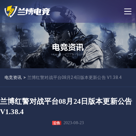
电竞资讯
>
兰博红警对战平台08月24日版本更新公告 V1.38.4
兰博红警对战平台08月24日版本更新公告
V1.38.4
2023-08-23
公告