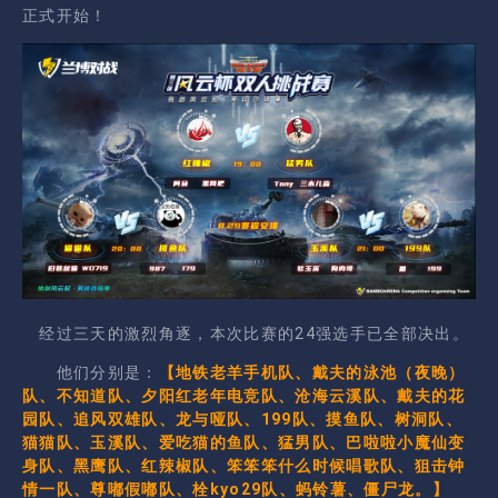
正式开始！
经过三天的激烈角逐，本次比赛的24强选手已全部决出。
他们分别是：
【地铁老羊手机队、戴夫的泳池（夜晚）
队、不知道队、夕阳红老年电竞队、沧海云溪队、戴夫的花
园队、追风双雄队、龙与哑队、199队、摸鱼队、树洞队、
猫猫队、玉溪队、爱吃猫的鱼队、猛男队、巴啦啦小魔仙变
身队、黑鹰队、红辣椒队、笨笨笨什么时候唱歌队、狙击钟
情一队、尊嘟假嘟队、栓kyo29队、蚂铃薯、僵尸龙。】