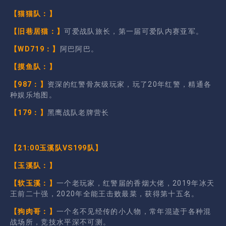
【猫猫队：】
【旧巷居猫：】
可爱战队旅长，第一届可爱队内赛亚军。
【WD719：】
阿巴阿巴。
【摸鱼队：】
【987：】
资深的红警骨灰级玩家，玩了20年红警，精通各
种娱乐地图。
【179：】
黑鹰战队老牌营长
【21:00玉溪队VS199队】
【玉溪队：】
【软玉溪：】
一个老玩家，红警届的香烟大佬，2019年冰天
王前二十强，2020年全能王击败最菜，获得第十五名。
【狗肉哥：】
一个名不见经传的小人物，常年混迹于各种混
战场所，竞技水平深不可测。