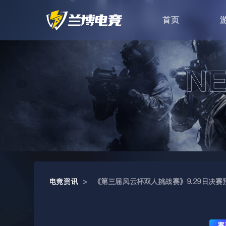
首页
电竞资讯
>
《第三届风云杯双人挑战赛》9.29日决赛
赛