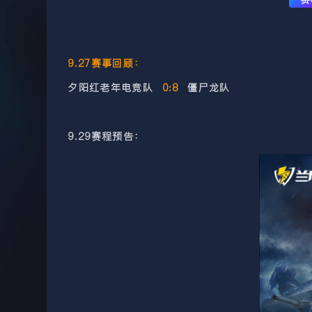
9.27赛事回顾：
夕阳红老年电竞队
0:8
僵尸龙队
9.29赛程预告：