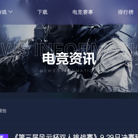
游戏
下载
电竞赛事
排行榜
预告
《第三届风云杯双人挑战赛》9.29日决赛
事