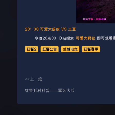
20：30 可爱大蚂蚁 VS 土豆
今晚20点30 B站搜索
可爱大蚂蚁
即可观看
红警2
红警公告
兰博电竞
红警赛事
<<上一篇
红警兵种科普——重装大兵