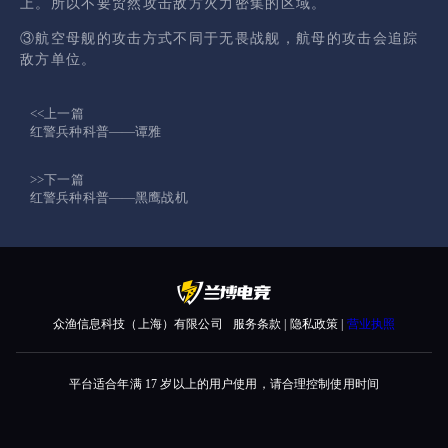
上。所以不要贸然攻击敌方火力密集的区域。
③航空母舰的攻击方式不同于无畏战舰，航母的攻击会追踪
敌方单位。
<<上一篇
红警兵种科普——谭雅
>>下一篇
红警兵种科普——黑鹰战机
众渔信息科技（上海）有限公司
服务条款 | 隐私政策 |
营业执照
平台适合年满 17 岁以上的用户使用，请合理控制使用时间