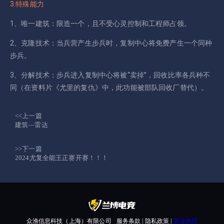
3.特殊能力
1、唯一建筑：限造一个，且不受心灵控制和工程师占领。
2、克隆技术：当兵营产生步兵时，复制中心将免费产生一个同种
步兵。
3、分解技术：步兵进入复制中心将被“卖掉”，回收比率各兵种不
同（在资料片《尤里的复仇》中，此功能被部队回收厂替代）。
<<上一篇
建筑—雷达
>>下一篇
2024尤复全能王正赛开赛！！！
众渔信息科技（上海）有限公司
服务条款 | 隐私政策 |
营业执照