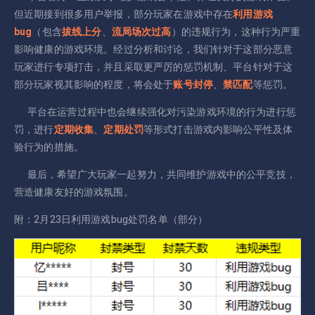
但近期接到很多用户举报，部分玩家在游戏中存在
利用游戏
bug
（包含
拔线上分
、
流局场次过高
）的违规行为，这种行为严重
影响健康的游戏环境。经过分析和讨论，我们针对于这部分恶意
玩家进行专项打击，并且采取更严厉的惩罚机制、平台针对于这
部分玩家视其影响的程度，将会处于
账号封停
、
禁匹配
等惩罚。
平台在运营过程中也会继续强化对污染游戏环境的行为进行惩
罚，进行
定期收集
、
定期处罚
等形式打击游戏内影响公平性及体
验行为的措施。
最后，希望广大玩家一起努力，共同维护游戏中的公平竞技，
营造健康友好的游戏氛围。
附：2月23日利用游戏bug处罚名单（部分）