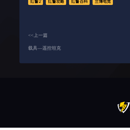
红警2
红警攻略
红警百科
兰博电竞
<<上一篇
载具—遥控坦克