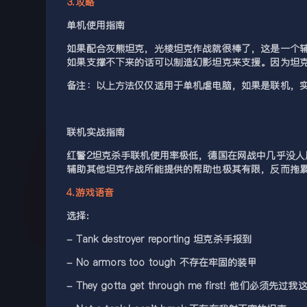
3.攻略
单机使用指南
如果配合灰熊坦克，光棱坦克作战就很棒了，这是一个辅
如果支撑不下来的话可以制造幻影坦克来支援。因为坦克
备注：以上方法仅仅适用于单机虐电脑，如果是联机，
联机实战指南
红警2坦克杀手联机使用率极低，德国在网战中几乎没
辅助其他坦克作战所能提供的帮助也极其有限，反而拖
4.游戏语音
选择:
- Tank destroyer reporting 坦克杀手报到
- No armors too tough 不存在牢固的装甲
- They gotta get through me first! 他们必须先过我