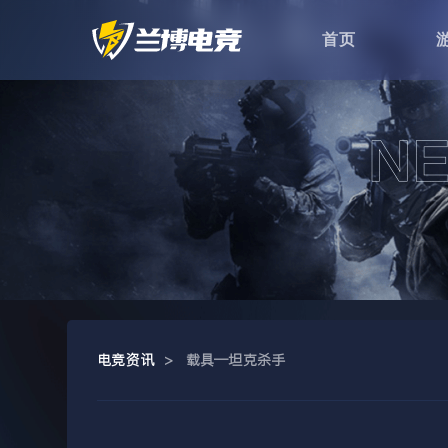
首页
电竞资讯
>
载具—坦克杀手