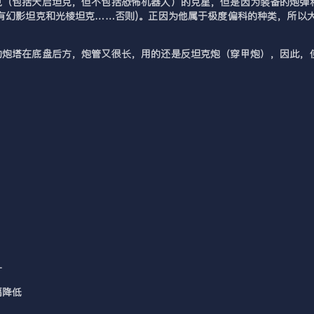
克（包括天启坦克，但不包括恐怖机器人）的克星，但是因为装备的炮弹
有幻影坦克和光棱坦克……否则)。正因为他属于极度偏科的种类，所以
的炮塔在底盘后方，炮管又很长，用的还是反坦克炮（穿甲炮），因此，
升
隔降低