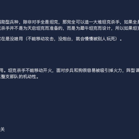
助型兵种，除非对手全是坦克，那完全可以造一大堆坦克杀手，如果全是
杀手并不是为天启坦克而准备的，而是为犀牛坦克而设计，所以如果坦克
实在是没啥用（不能移动攻击，没炮台，就会慢慢被别人玩死）。
人用。坦克杀手不能移动开火，面对步兵和狗很容易被吸引掉火力，阵型
累整支部队的机动性。
这关