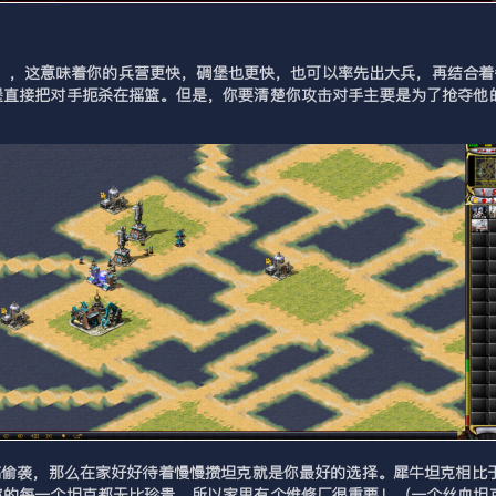
00元），这意味着你的兵营更快，碉堡也更快，也可以率先出大兵，再结合
堡直接把对手扼杀在摇篮。但是，你要清楚你攻击对手主要是为了抢夺他
搞偷袭，那么在家好好待着慢慢攒坦克就是你最好的选择。犀牛坦克相比
你的每一个坦克都无比珍贵，所以家里有个维修厂很重要！（一个丝血坦