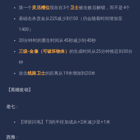
第一个
灵活槽位
现在在3个
卫士
被击败后解锁，而不是4个
基础击杀赏金从225减少到150（仍会随着时间增加至
1400）
20分钟时的重生时间从45秒减少到40秒
三级-金像（可破坏物体）
的生成时间从25分钟推迟到30分
钟
攻击
线路卫士
的距离从19米增加到20米
【英雄改动】
老七
：
【球状闪电】T3的半径加成从+2米减少至+1米
西弗
：