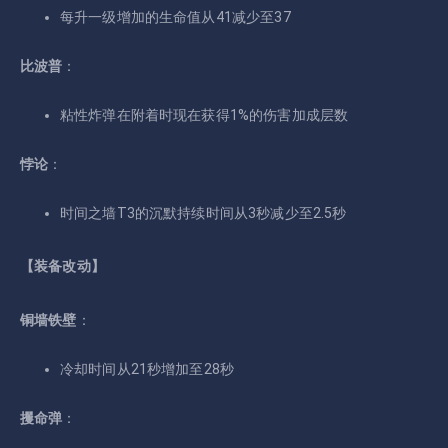
每升一级增加的生命值从41减少至37
比波普
：
粘性炸弹在附着时现在获得1%的伤害加成层数
悖论
：
时间之墙T3的沉默持续时间从3秒减少至2.5秒
【装备改动】
铜墙铁壁
：
冷却时间从21秒增加至28秒
攫命弹
：