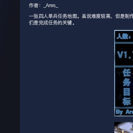
作者：_Ares_
一张四人单兵任务地图。虽说难度较高，但是制
们是完成任务的关键。