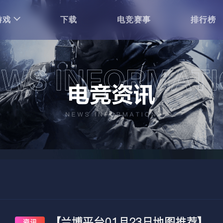
游戏
下载
电竞赛事
排行榜
【兰博平台01月23日地图推荐】
资讯