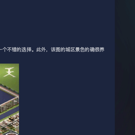
一个不错的选择。此外，该图的城区景色的确很养