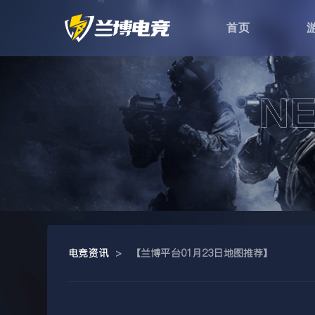
首页
电竞资讯
>
【兰博平台01月23日地图推荐】