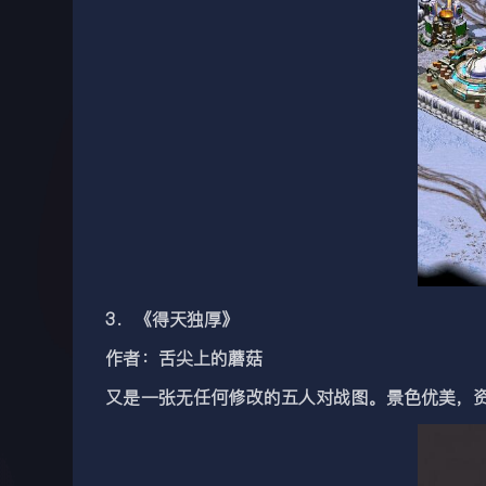
3．《得天独厚》
作者：舌尖上的蘑菇
又是一张无任何修改的五人对战图。景色优美，资