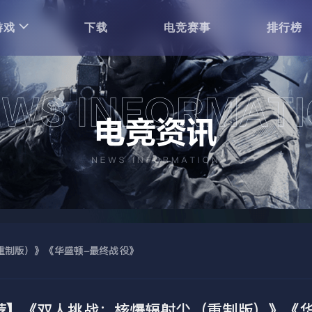
游戏
下载
电竞赛事
排行榜
重制版）》《华盛顿-最终战役》
荐】《双人挑战：核爆辐射尘（重制版）》《华