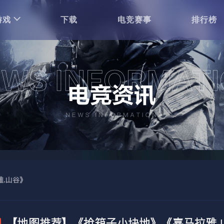
游戏
下载
电竞赛事
排行榜
.山谷》
【地图推荐】《抢箱子小块地》《喜马拉雅.