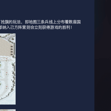
了抢旗的玩法，即地图三条兵线上分布着数座国
都纳入己方阵营则会立刻获得游戏的胜利！