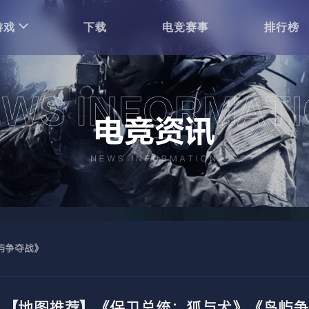
游戏
下载
电竞赛事
排行榜
屿争夺战》
【地图推荐】《保卫总统：狐与犬》《岛屿争