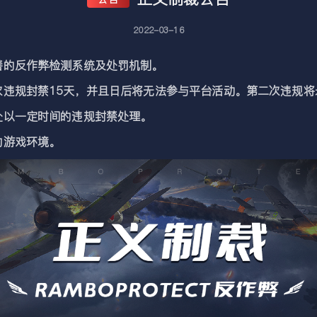
2022-03-16
善的反作弊检测系统及处罚机制。
违规封禁15天，并且日后将无法参与平台活动。第二次违规将
处以一定时间的违规封禁处理。
的游戏环境。