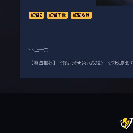
红警2
红警下载
红警攻略
<<上一篇
【地图推荐】《修罗湾★第八战役》《东欧剧变3