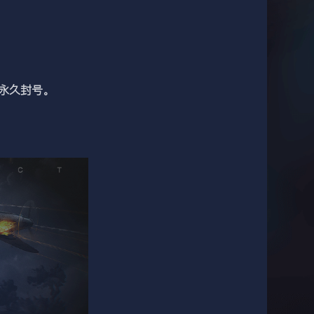
永久封号。