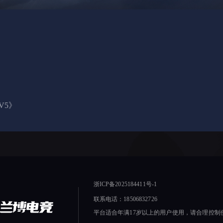
V5》
浙ICP备2025184411号-1
联系电话：18506832726
平台适合年满17岁以上的用户使用，请合理控制