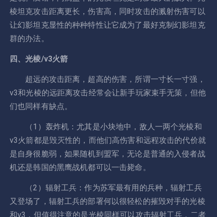
棱坦克攻击距离更长，伤害高，同时攻击的溅射伤害可以
让幻影坦克显性的种种特性让它成为了最好克制幻影坦克
群的办法。
四、光棱/v3火箭
超远的攻击距离，超高的伤害，所谓一寸长一寸强，
v3和光棱的远距离攻击经常会让新手玩家束手无策，但他
们也同样有缺点。
（1）轰炸机：尤其是小块地中，敌人一两个光棱和
v3火箭都是毁灭性的，而他们高伤害和远程攻击的代价就
是自身很脆弱，如果随机到盟军，无论是普通的入侵者战
机还是韩国的黑鹰战机都可以一击毙命。
（2）辐射工兵：作为苏军最有用的兵种，辐射工兵
又登场了，辐射工兵的部署何以很轻松的摧毁对手的光棱
和v3，但值得注意的是光棱同样可以攻击辐射工兵，二者