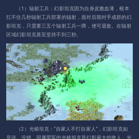
（1）辐射工兵：幻影坦克因为自身皮脆血薄，根本
扛不住几秒辐射工兵部署的辐射，面对后期对手成群的幻
影坦克，只需要三五个辐射工兵一蹲，便可退敌。在辐射
区域幻影坦克甚至坚持不到三秒。
（2）光棱坦克：“自家人不打自家人”，幻影坦克如
是说。没错，同属盟军的光棱坦克是幻影最大的敌人。光