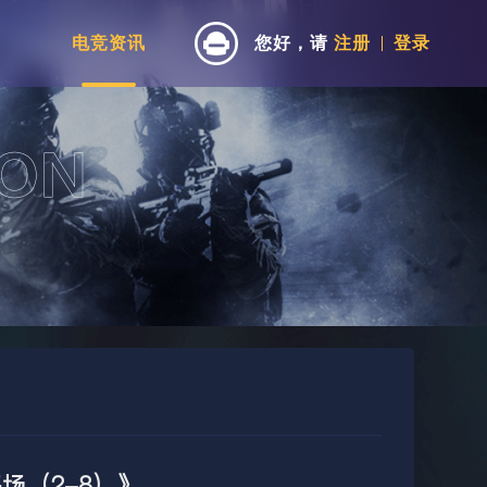
电竞资讯
您好，请
注册
登录
场（2-8）》