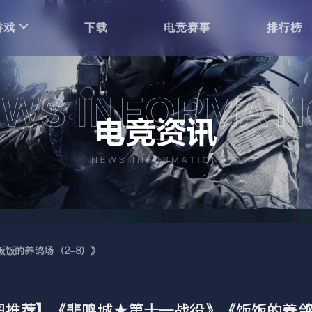
游戏
下载
电竞赛事
排行榜
饭的养鸽场（2-8）》
图推荐】《悲鸣城★第十一战役》《饭饭的养鸽