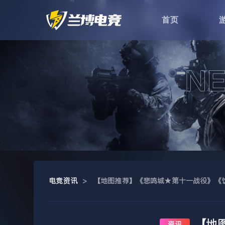
首页
电竞资讯
>
【地图推荐】《悲鸣城★第十一战役》《饭
【地
资讯