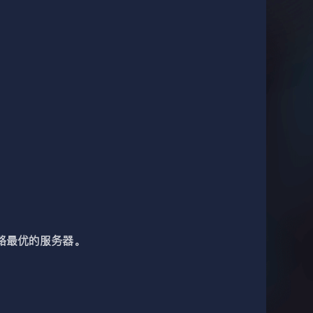
路最优的服务器。