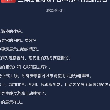
2022-04-21
游戏的体验。
常的问题。@prry
建筑展示出错的情况。
作为观察者时，现代化的观战界面测试。
的复仇》和《共和国之辉》。
 业务正式上线，所有赛事都可以申请使用此服务器集群。
上，增加北京、杭州、成都服务器，自动为全房间玩家分配线
导中跳过游戏自动搜索了。
的展示样式。