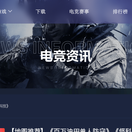
游戏
下载
电竞赛事
排行榜
科技》
【地图推荐】《百万油田单人防守》《怪科
讯