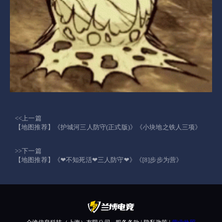
<<上一篇
【地图推荐】《护城河三人防守(正式版)》《小块地之铁人三项》
>>下一篇
【地图推荐】《❤不知死活❤三人防守❤》《[8]步步为营》