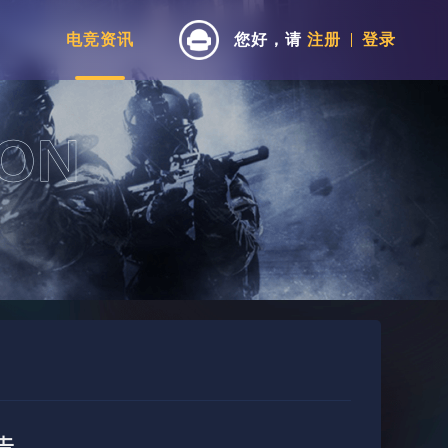
电竞资讯
您好，请
注册
登录
告