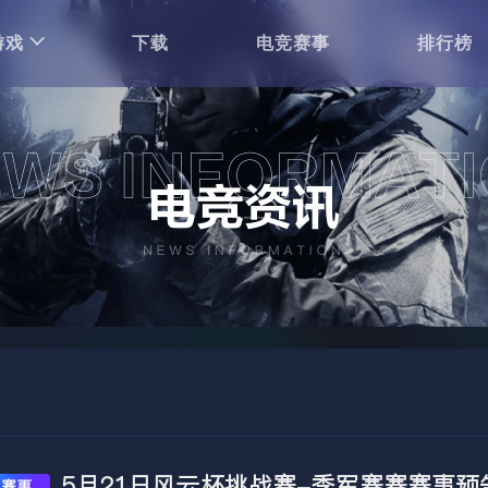
游戏
下载
电竞赛事
排行榜
5月21日风云杯挑战赛-季军赛赛赛事预
赛事