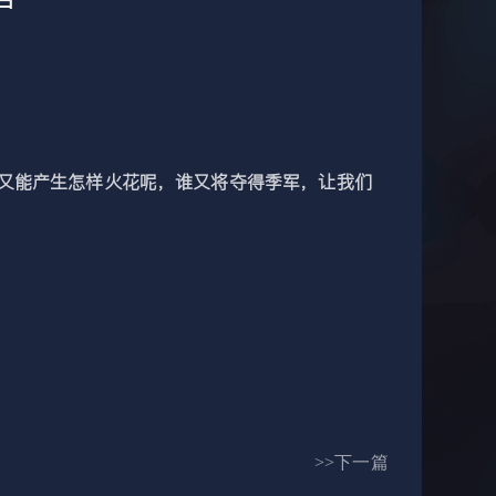
又能产生怎样火花呢，谁又将夺得季军，让我们
>>下一篇