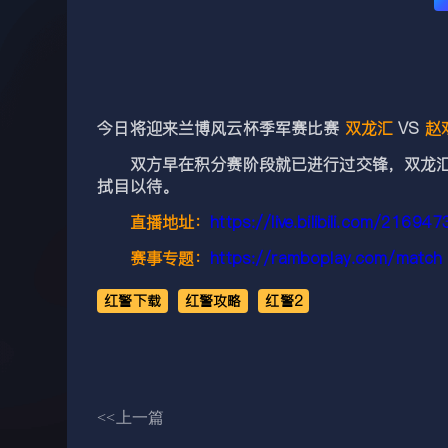
今日将迎来兰博风云杯季军赛比赛
双龙汇
VS
赵
双方早在积分赛阶段就已进行过交锋，双龙汇7
拭目以待。
直播地址：
https://live
.bilibili.com/216947
赛事专题：
https://ramboplay.com/match
红警下载
红警攻略
红警2
<<上一篇