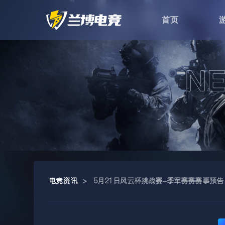
首页
电竞资讯
>
5月21日风云杯挑战赛-季军赛赛赛事预告