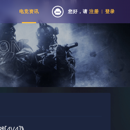
电竞资讯
您好，请
注册
登录
4V4]》