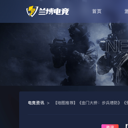
首页
电竞资讯
>
【地图推荐】《金门大桥：步兵塔防》《受限
【
资讯