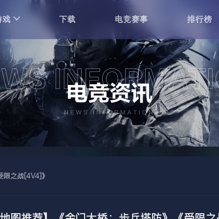
游戏
下载
电竞赛事
排行榜
之战[4V4]》
地图推荐】《金门大桥：步兵塔防》《受限之战[