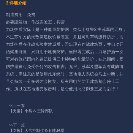
2.详细介绍
制造费用：免费
必要建筑物：作战实验室，兵营
力场护盾实际上是一种能量防护网，类似于红警2 中苏军的无敌，
不过苏军方的无敌需建设铁幕装置，并且可对车辆进行防护，而
力场护盾在作战实验室建成后，即出现在作战建筑页，并自动开
始聚集能量，只能用于建筑防护。当部署完成后，力场护盾一次
可对有效范围内的建筑提供三十秒钟的能量防护，在此期间，受
防护建筑可免受任何的攻击损害。尤里、苏军及盟军皆有此防御
系统，需注意的是使用此系统时，基地电力系统会马上中断，并
且会持续一分多钟才会恢复。所有用电的防卫建筑都会停止工
作。所以在基地遭受攻击时，是否使用此防御要三思而后行！
<<上一篇
【支援】伞兵 & 空降部队
>>下一篇
【支援】天气控制仪 & 闪电风暴