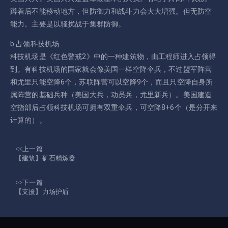
蹲着后不能移动地方，但防御力和战斗力会大大増强。但无防空
能力。主要是以骚扰战于集群防御。
b.占领科技机场
科技机场是《红色警戒2》中的一种建筑物，由工程师进入占领得
到。有科技机场的国家就会像美国一样空降伞兵，不过盟军阵营
和尤里只能空降6个，苏联阵营可以空降9个，而且只空降自身所
属阵营的基础兵种（美国大兵，动员兵，尤里新兵）。美国建造
空指部后占领科技机场可拥有双重伞兵，可空降8+6个（是分开来
计算的）。
<<上一篇
【建筑】矿石精炼器
>>下一篇
【支援】力场护盾