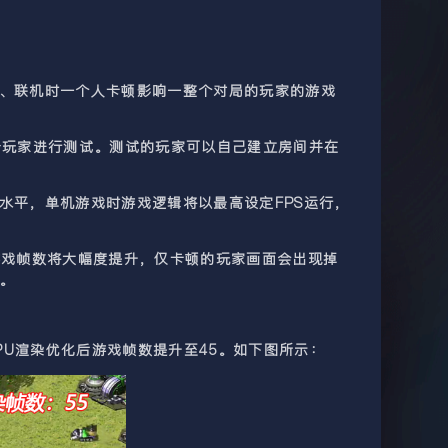
、联机时一个人卡顿影响一整个对局的玩家的游戏
分玩家进行测试。测试的玩家可以自己建立房间并在
水平，单机游戏时游戏逻辑将以最高设定FPS运行，
游戏帧数将大幅度提升，仅卡顿的玩家画面会出现掉
。
PU渲染优化后游戏帧数提升至45。如下图所示：