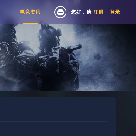
电竞资讯
您好，请
注册
登录