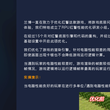
兰博一直在致力于优化红警这款游戏，将游戏底层
体验，我们特地成立了RPU红警性能优化研发小组
在经过15个月对红警底层引擎和代码的重构，并经
基础设置中开启此项优化。
我们优化了游戏的渲染引擎，针对电脑性能较差的用
即使画面出现卡顿也不会降低游戏运行逻辑计算。
当遇到玩家的电脑性能较差时，游戏渲染的帧数较低
帧情况，游戏逻辑将以运行逻辑帧率最高的玩家运
实操演示：
当电脑性能良好的玩家在进行多单位/遇到电脑性能较