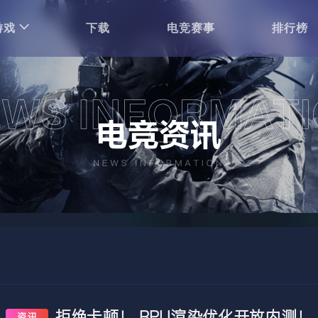
游戏
下载
电竞赛事
排行榜
拒绝卡顿！ RPU渲染优化开放内测！
资讯