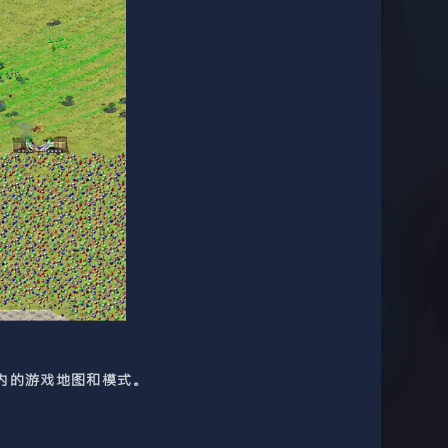
台内的游戏地图和模式。