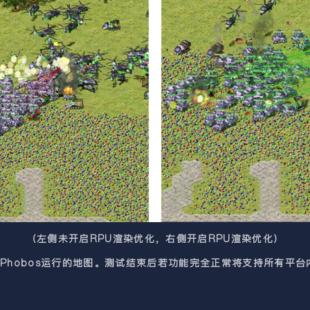
（左侧未开启RPU渲染优化，右侧开启RPU渲染优化）
s/Phobos运行的地图。测试结束后若功能完全正常将支持所有平