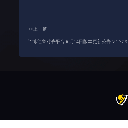
<<上一篇
兰博红警对战平台06月14日版本更新公告 V1.37.9