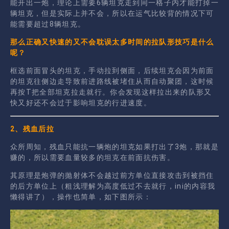
能开出一炮，理论上需要6辆坦克走到同一格子内才能打掉一
辆坦克，但是实际上并不会，所以在运气比较背的情况下可
能需要超过8辆坦克。
那么正确又快速的又不会耽误太多时间的拉队形技巧是什么
呢？
框选前面冒头的坦克，手动拉到侧面，后续坦克会因为前面
的坦克往侧边走导致前进路线被堵住从而自动聚团，这时候
再按T把全部坦克拉走就行。你会发现这样拉出来的队形又
快又好还不会过于影响坦克的行进速度。
2、残血后拉
众所周知，残血只能抗一辆炮的坦克如果打出了3炮，那就是
赚的，所以需要血量较多的坦克在前面抗伤害。
其原理是炮弹的抛射体不会越过前方单位直接攻击到被挡住
的后方单位上（粗浅理解为高度低过不去就行，ini的内容我
懒得讲了），操作也简单，如下图所示：