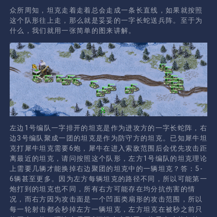
众所周知，坦克走着走着总会走成一条长直线，如果就按照
这个队形往上走，那么就是妥妥的一字长蛇送兵阵。至于为
什么，我们就用一张简单的图来讲解。
左边1号编队一字排开的坦克是作为进攻方的一字长蛇阵，右
边3号编队聚成一团的坦克是作为防守方的坦克。
已知犀牛坦
克打犀牛坦克需要6炮，犀牛在进入索敌范围后会优先攻击距
离最近的坦克，请问按照这个队形，左方1号编队的坦克理论
上需要几辆才能换掉右边聚团的坦克中的一辆坦克？
答：5-
6辆甚至更多。因为左方每辆坦克的路径不同，所以可能第一
炮打到的坦克也不同，所有右方可能存在均分抗伤害的情
况，而右方因为攻击面是一个凹面类扇形的攻击范围，所以
每一轮射击都会秒掉左方一辆坦克，左方坦克在被秒之前只