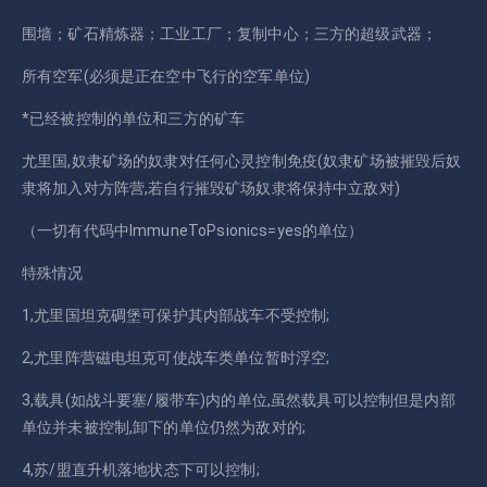
围墙；矿石精炼器；工业工厂；复制中心；三方的超级武器；
所有空军(必须是正在空中飞行的空军单位)
*已经被控制的单位和三方的矿车
尤里国,奴隶矿场的奴隶对任何心灵控制免疫(奴隶矿场被摧毁后奴
隶将加入对方阵营,若自行摧毁矿场奴隶将保持中立敌对)
（一切有代码中ImmuneToPsionics=yes的单位）
特殊情况
1,尤里国坦克碉堡可保护其内部战车不受控制;
2,尤里阵营磁电坦克可使战车类单位暂时浮空;
3,载具(如战斗要塞/履带车)内的单位,虽然载具可以控制但是内部
单位并未被控制,卸下的单位仍然为敌对的;
4,苏/盟直升机落地状态下可以控制;