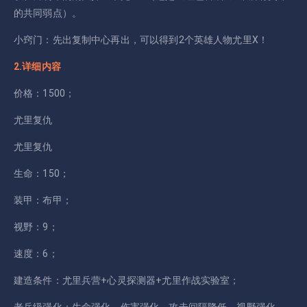
的共同弱点）。
小窍门：先出复制中心再出，可以得到2个英雄人物尤里X！
2.详细内容
价格：1500；
尤里复仇
尤里复仇
生命：150；
装甲：布甲；
视野：9；
速度：6；
建造条件：尤里兵营+心灵探测器+尤里作战实验室；
老兵级强化：生命强化，伤害强化，攻击间隔降低，视野强化，