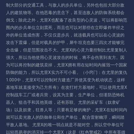
制大部分的交通工具，与敌人的步兵单位，另外也包括大部分敌
人的建筑物等。在他恶毒的意念下，甚至连敌人的防御系统都会
倒戈；除此之外，尤里X也配备了改良型的心灵波，可以将影响范
围内的步兵单位立刻震死，而且也可以对那些在立即爆炸半径之
外的单位造成伤害，不仅仅是步兵，就连载具也可以在心灵波的
攻击下震爆，但是对载具的护甲，犀牛坦克也要三四次才能够完
全击爆，但是范围攻击不大。尤里X的心灵力量控制比尤里复制人
强大，所以当他使用心灵波攻击的时候，将不会伤害到友方。因
为可以将控制的建筑卖掉，尤里X拥有用在短时间内摧毁一个国家
防御的能力，所以尤里X实力不可小看。（小窍门：在尤里的复仇
1.000中，尤里X可以控制对方建造厂并使其变为机动状态，这样
基地车就直接变为己方所有）在攻打对方基地时，可以使用尤里X
控制战车工厂或者兵营，设其为主要，生产单位，但谨防恐怖机
器人、狙击手和其他英雄，还有苏联、尤里的采矿车（奴隶矿
场）以及奴隶，狂兽人等；只要有足够的掩护，尤里X在短时间内
就可以卖光敌人的防御单位和生产单位，配合雷射幽浮，瞬间踏
平敌人基地。 尤里X的唯一弱点就是不能对空，所以空中单位可
以轻而易举的消灭掉一个尤里X（这是《红色警戒2》中所有英雄