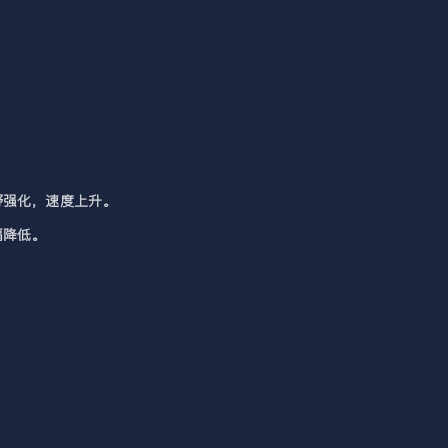
野强化，速度上升。
隔降低。
。