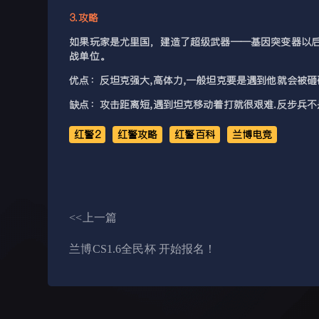
3.攻略
如果玩家是尤里国，建造了超级武器——基因突变器以
战单位。
优点：反坦克强大,高体力,一般坦克要是遇到他就会被砸
缺点：攻击距离短,遇到坦克移动着打就很艰难.反步兵不
红警2
红警攻略
红警百科
兰博电竞
<<上一篇
兰博CS1.6全民杯 开始报名！