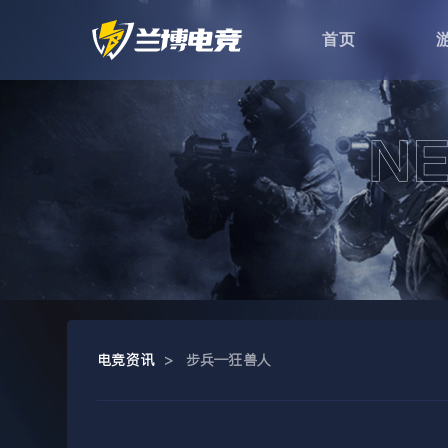
首页
电竞资讯
>
步兵—狂兽人