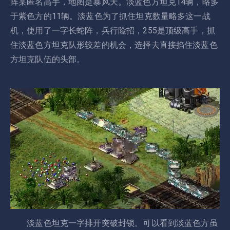
阵某匿名高手，地图是暴风天。淡蓝色方坦克14辆，略多
于紫色方的11辆。淡蓝色为了抓住坦克数量略多这一战
机，使用了一字长蛇阵，兵行险招，255是顶级高手，抓
住淡蓝色方坦克队形较差的机会，选择去直接掐住淡蓝色
方坦克队伍的头部。
淡蓝色坦克一字排开突破封锁。可以看到淡蓝色方虽