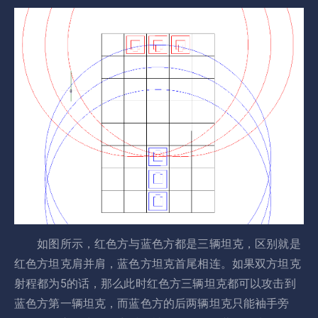
如图所示，红色方与蓝色方都是三辆坦克，区别就是
红色方坦克肩并肩，蓝色方坦克首尾相连。如果双方坦克
射程都为5的话，那么此时红色方三辆坦克都可以攻击到
蓝色方第一辆坦克，而蓝色方的后两辆坦克只能袖手旁