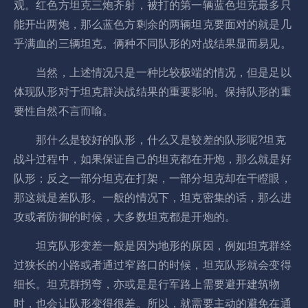
观。红色方坦克三炮齐射，被打的第一辆蓝色坦克最多只
能开出两炮，那么蓝色方剩余的两辆坦克要面对的就是几
乎满血的三辆坦克。俩种不同队形的对战结果显而易见。
当然，上述情况只是一种比较极端的情况，但是足以
体现队形对于坦克群决战结果的重要影响。保持队形的重
要性自然不言而喻。
那什么是较好的队形，什么又是较差的队形呢?坦克
战斗过程中，如果保证自己的坦克都在开炮，那么就是好
队形；反之一部分坦克在打架，一部分坦克却在干瞪眼，
那这就是差队形。一般的情况下，坦克密集的话，那么进
攻或者防御的时候，大多数坦克都是开炮的。
坦克队形变差一般是因为地形的原因，例如坦克群经
过狭长的小路或者通过窄路口的时候，坦克队形就会变得
细长。坦克群拐弯，亦或是是行军路上需要避开建筑物
时，也会让队形变得很差。所以，就需要主动的避免在通